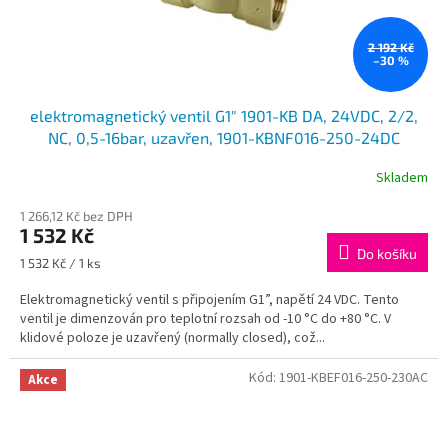
2 192 Kč
–30 %
elektromagnetický ventil G1" 1901-KB DA, 24VDC, 2/2,
NC, 0,5-16bar, uzavřen, 1901-KBNF016-250-24DC
Skladem
1 266,12 Kč bez DPH
1 532 Kč
Do košíku
Měrná
1 532 Kč / 1 ks
cena:
Elektromagnetický ventil s připojením G1”, napětí 24 VDC. Tento
ventil je dimenzován pro teplotní rozsah od -10 °C do +80 °C. V
klidové poloze je uzavřený (normally closed), což...
Kód:
1901-KBEF016-250-230AC
Akce