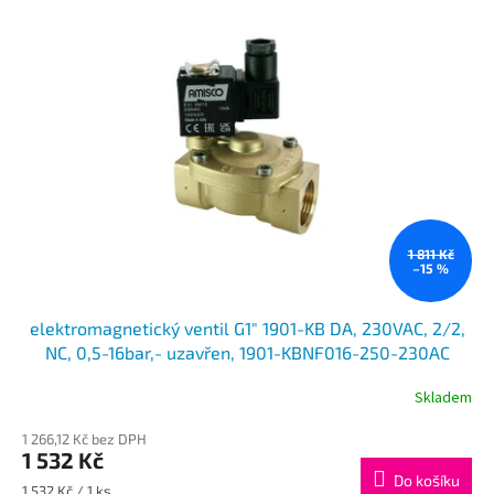
o
p
d
i
u
s
k
p
t
r
ů
o
d
u
k
t
ů
1 811 Kč
–15 %
elektromagnetický ventil G1" 1901-KB DA, 230VAC, 2/2,
NC, 0,5-16bar,- uzavřen, 1901-KBNF016-250-230AC
Skladem
1 266,12 Kč bez DPH
1 532 Kč
Do košíku
Měrná
1 532 Kč / 1 ks