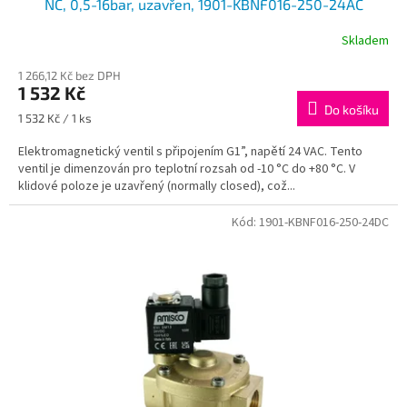
NC, 0,5-16bar, uzavřen, 1901-KBNF016-250-24AC
Skladem
1 266,12 Kč bez DPH
1 532 Kč
Do košíku
Měrná
1 532 Kč / 1 ks
cena:
Elektromagnetický ventil s připojením G1”, napětí 24 VAC. Tento
ventil je dimenzován pro teplotní rozsah od -10 °C do +80 °C. V
klidové poloze je uzavřený (normally closed), což...
Kód:
1901-KBNF016-250-24DC