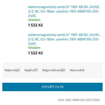
elektromagnetický ventil G1" 1901-KB DA, 24VDC,
2/2, NC, 0,5-16bar, uzavřen, 1901-KBNF016-250-
24DC
Skladem
1 532 Kč
elektromagnetický ventil G1" 1901-KB DA, 24VAC,
2/2, NC, 0,5-16bar, uzavřen, 1901-KBNF016-250-
24AC
Skladem
1 532 Kč
Ř
a
Nejlevnější
Nejdražší
Nejprodávanější
Abecedně
z
e
n
OTEVŘÍT FILTR
í
p
V
Kód:
1901-KBNF016-250-230AC
r
ý