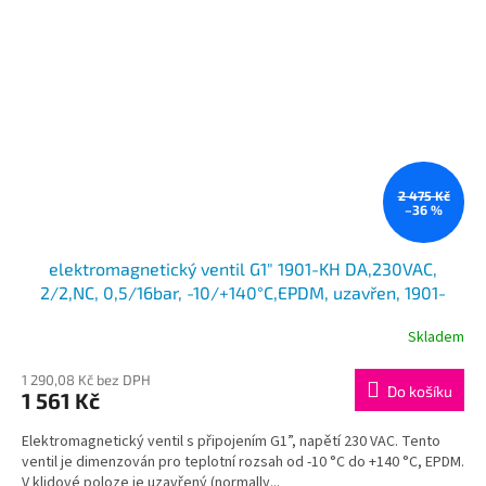
2 475 Kč
–36 %
elektromagnetický ventil G1" 1901-KH DA,230VAC,
2/2,NC, 0,5/16bar, -10/+140°C,EPDM, uzavřen, 1901-
KBEF016-250-230AC
Skladem
1 290,08 Kč bez DPH
Do košíku
1 561 Kč
Elektromagnetický ventil s připojením G1”, napětí 230 VAC. Tento
ventil je dimenzován pro teplotní rozsah od -10 °C do +140 °C, EPDM.
V klidové poloze je uzavřený (normally...