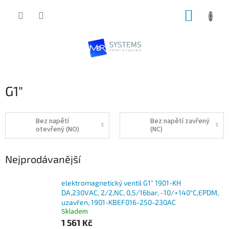
Přejít
NÁKUP
na
obsah
KOŠÍK
G1"
Bez napětí
Bez napětí zavřený
otevřený (NO)
(NC)
Nejprodávanější
elektromagnetický ventil G1" 1901-KH
DA,230VAC, 2/2,NC, 0,5/16bar, -10/+140°C,EPDM,
uzavřen, 1901-KBEF016-250-230AC
Skladem
1 561 Kč