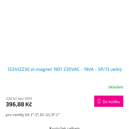
122412230 el.magnet 1901 230VAC - 19VA - 5P/13 velký
Skladem
328 Kč bez DPH
Do košíku
396,88 Kč
pro ventily DA 1"-2", DC G1/4"-1"
8
položek celkem