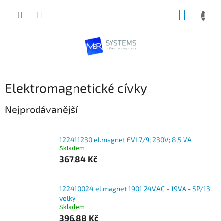
Přejít
NÁKUP
na
obsah
KOŠÍK
Elektromagnetické cívky
Nejprodávanější
122411230 el.magnet EVI 7/9; 230V; 8,5 VA
Skladem
367,84 Kč
122410024 el.magnet 1901 24VAC - 19VA - 5P/13
velký
Skladem
396,88 Kč