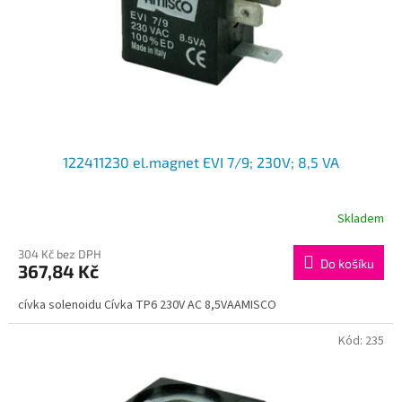
o
d
u
k
t
ů
122411230 el.magnet EVI 7/9; 230V; 8,5 VA
Skladem
304 Kč bez DPH
Do košíku
367,84 Kč
cívka solenoidu Cívka TP6 230V AC 8,5VAAMISCO
Kód:
235