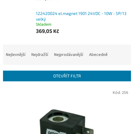
122420024 el.magnet 1901 24VDC - 10W - 5P/13
velký
Skladem
369,05 Kč
Ř
a
Nejlevnější
Nejdražší
Nejprodávanější
Abecedně
z
e
n
OTEVŘÍT FILTR
í
p
V
Kód:
256
r
ý
o
p
d
i
u
s
k
p
t
r
ů