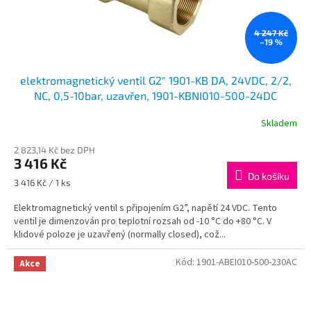
4 247 Kč
–19 %
elektromagnetický ventil G2" 1901-KB DA, 24VDC, 2/2,
NC, 0,5-10bar, uzavřen, 1901-KBNI010-500-24DC
Skladem
2 823,14 Kč bez DPH
3 416 Kč
Do košíku
Měrná
3 416 Kč / 1 ks
cena:
Elektromagnetický ventil s připojením G2”, napětí 24 VDC. Tento
ventil je dimenzován pro teplotní rozsah od -10 °C do +80 °C. V
klidové poloze je uzavřený (normally closed), což...
Kód:
1901-ABEI010-500-230AC
Akce