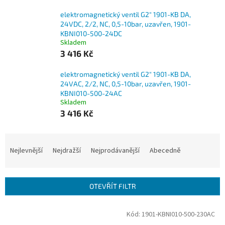
elektromagnetický ventil G2" 1901-KB DA,
24VDC, 2/2, NC, 0,5-10bar, uzavřen, 1901-
KBNI010-500-24DC
Skladem
3 416 Kč
elektromagnetický ventil G2" 1901-KB DA,
24VAC, 2/2, NC, 0,5-10bar, uzavřen, 1901-
KBNI010-500-24AC
Skladem
3 416 Kč
Ř
a
Nejlevnější
Nejdražší
Nejprodávanější
Abecedně
z
e
n
OTEVŘÍT FILTR
í
p
V
Kód:
1901-KBNI010-500-230AC
r
ý