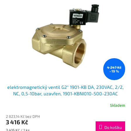
o
p
d
i
u
s
k
p
t
r
ů
o
d
u
k
t
ů
4 247 Kč
–19 %
elektromagnetický ventil G2" 1901-KB DA, 230VAC, 2/2,
NC, 0,5-10bar, uzavřen, 1901-KBNI010-500-230AC
Skladem
2 823,14 Kč bez DPH
3 416 Kč
Do košíku
Měrná
3 416 Kč / 1 ks