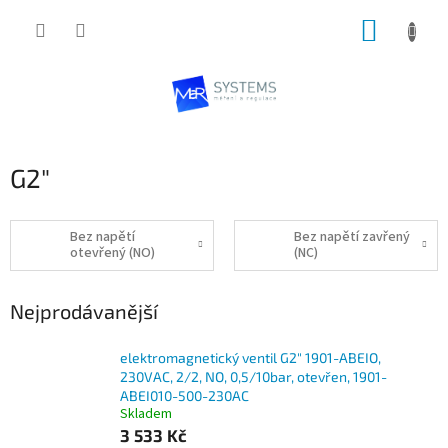
Přejít
NÁKUP
na
obsah
KOŠÍK
G2"
Bez napětí
Bez napětí zavřený
otevřený (NO)
(NC)
Nejprodávanější
elektromagnetický ventil G2" 1901-ABEIO,
230VAC, 2/2, NO, 0,5/10bar, otevřen, 1901-
ABEI010-500-230AC
Skladem
3 533 Kč