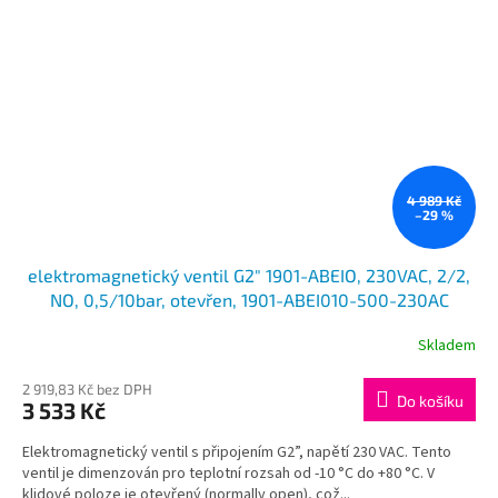
4 989 Kč
–29 %
elektromagnetický ventil G2" 1901-ABEIO, 230VAC, 2/2,
NO, 0,5/10bar, otevřen, 1901-ABEI010-500-230AC
Skladem
2 919,83 Kč bez DPH
Do košíku
3 533 Kč
Elektromagnetický ventil s připojením G2”, napětí 230 VAC. Tento
ventil je dimenzován pro teplotní rozsah od -10 °C do +80 °C. V
klidové poloze je otevřený (normally open), což...