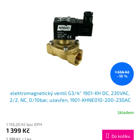
o
p
d
i
u
s
k
p
t
r
ů
o
d
u
k
t
ů
1 556 Kč
–10 %
elektromagnetický ventil G3/4" 1901-KH DC, 230VAC,
2/2, NC, 0/10bar, uzavřen, 1901-KHNE010-200-230AC
Skladem
1 156,20 Kč bez DPH
1 399 Kč
Do košíku
Měrná
1 399 Kč / 1 ks