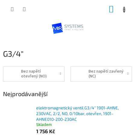
Přejít
NÁKUP
na
obsah
KOŠÍK
G3/4"
Bez napětí
Bez napětí zavřený
otevřený (NO)
(NC)
Nejprodávanější
elektromagnetický ventil G3/4" 1901-AHNE,
230VAC, 2/2, NO, 0/10bar, otevřen, 1901-
AHNE010-200-230AC
Skladem
1 756 Kč