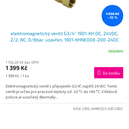
1 556 Kč
–10 %
elektromagnetický ventil G3/4" 1901-KH DC, 24VDC,
2/2, NC, 0/8bar, uzavřen, 1901-KHNE008-200-24DC
Skladem
1 156,20 Kč bez DPH
1 399 Kč
Do košíku
Měrná
1 399 Kč / 1 ks
cena:
Elektromagnetický ventil s připojením G3/4", napětí 24 VDC Tento
ventil je určen pro pracovní teploty od -10 °C do +80 °C. V klidové
poloze je uzavřený (Normally...
Kód:
1901-AHNE010-200-24DC