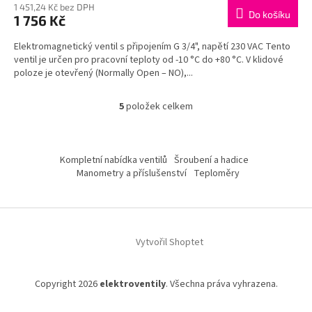
1 451,24 Kč bez DPH
Do košíku
1 756 Kč
Elektromagnetický ventil s připojením G 3/4", napětí 230 VAC Tento
ventil je určen pro pracovní teploty od -10 °C do +80 °C. V klidové
poloze je otevřený (Normally Open – NO),...
5
položek celkem
O
v
l
Z
á
á
Kompletní nabídka ventilů
Šroubení a hadice
d
p
Manometry a příslušenství
Teploměry
a
a
c
t
í
í
p
r
Vytvořil Shoptet
v
k
y
v
Copyright 2026
elektroventily
. Všechna práva vyhrazena.
ý
p