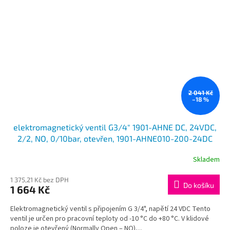
2 041 Kč
–18 %
elektromagnetický ventil G3/4" 1901-AHNE DC, 24VDC,
2/2, NO, 0/10bar, otevřen, 1901-AHNE010-200-24DC
Skladem
1 375,21 Kč bez DPH
Do košíku
1 664 Kč
Elektromagnetický ventil s připojením G 3/4", napětí 24 VDC Tento
ventil je určen pro pracovní teploty od -10 °C do +80 °C. V klidové
poloze je otevřený (Normally Open – NO),...