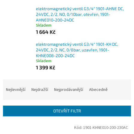
elektromagnetický ventil G3/4" 1901-AHNE DC,
24VDC, 2/2, NO, 0/10bar, otevřen, 1901-
AHNE010-200-24DC
Skladem
1 664 Kč
elektromagnetický ventil G3/4" 1901-KH DC,
24VDC, 2/2, NC, 0/8bar, uzavřen, 1901-
KHNE008-200-24DC
Skladem
1 399 Kč
Ř
a
Nejlevnější
Nejdražší
Nejprodávanější
Abecedně
z
e
n
OTEVŘÍT FILTR
í
p
V
Kód:
1901-KHNE010-200-230AC
r
ý