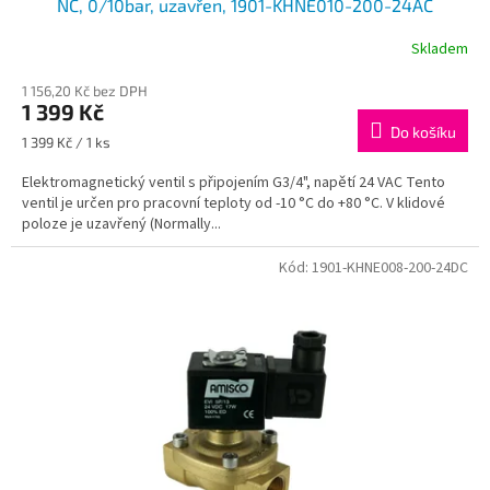
NC, 0/10bar, uzavřen, 1901-KHNE010-200-24AC
Skladem
1 156,20 Kč bez DPH
1 399 Kč
Do košíku
Měrná
1 399 Kč / 1 ks
cena:
Elektromagnetický ventil s připojením G3/4", napětí 24 VAC Tento
ventil je určen pro pracovní teploty od -10 °C do +80 °C. V klidové
poloze je uzavřený (Normally...
Kód:
1901-KHNE008-200-24DC