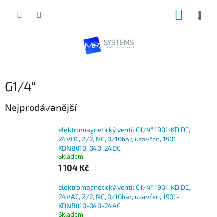
Přejít
NÁKUP
na
obsah
KOŠÍK
G1/4"
Nejprodávanější
elektromagnetický ventil G1/4" 1901-KD DC,
24VDC, 2/2, NC, 0/10bar, uzavřen, 1901-
KDNB010-040-24DC
Skladem
1 104 Kč
elektromagnetický ventil G1/4" 1901-KD DC,
24VAC, 2/2, NC, 0/10bar, uzavřen, 1901-
KDNB010-040-24AC
Skladem