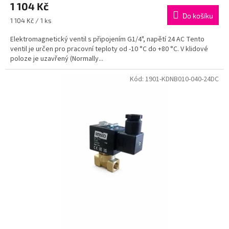
1 104 Kč
Do košíku
Měrná
1 104 Kč / 1 ks
cena:
Elektromagnetický ventil s připojením G1/4", napětí 24 AC Tento
ventil je určen pro pracovní teploty od -10 °C do +80 °C. V klidové
poloze je uzavřený (Normally...
Kód:
1901-KDNB010-040-24DC