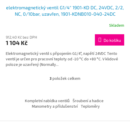
elektromagnetický ventil G1/4" 1901-KD DC, 24VDC, 2/2,
NC, 0/10bar, uzavřen, 1901-KDNB010-040-24DC
Skladem
912,40 Kč bez DPH
Do košíku
1 104 Kč
Elektromagnetický ventil s připojením G1/4", napětí 24VDC Tento
ventil je určen pro pracovní teploty od -10 °C do +80 °C. V klidové
poloze je uzavřený (Normally...
3
položek celkem
O
v
l
Z
á
á
Kompletní nabídka ventilů
Šroubení a hadice
d
p
Manometry a příslušenství
Teploměry
a
a
c
t
í
í
p