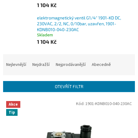
1 104 Kč
elektromagnetický ventil G1/4" 1901-KD DC,
230VAC, 2/2, NC, 0/10bar, uzavřen, 1901-
KDNB010-040-230AC
Skladem
1 104 Kč
Ř
a
Nejlevnější
Nejdražší
Nejprodávanější
Abecedně
z
e
n
OTEVŘÍT FILTR
í
p
V
Kód:
1901-KDNB010-040-230AC
r
Akce
ý
o
Tip
p
d
i
u
s
k
p