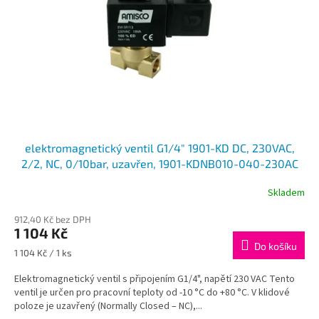
t
r
ů
o
d
u
k
t
ů
elektromagnetický ventil G1/4" 1901-KD DC, 230VAC,
2/2, NC, 0/10bar, uzavřen, 1901-KDNB010-040-230AC
Skladem
912,40 Kč bez DPH
1 104 Kč
Do košíku
Měrná
1 104 Kč / 1 ks
cena:
Elektromagnetický ventil s připojením G1/4", napětí 230 VAC Tento
ventil je určen pro pracovní teploty od -10 °C do +80 °C. V klidové
poloze je uzavřený (Normally Closed – NC),...