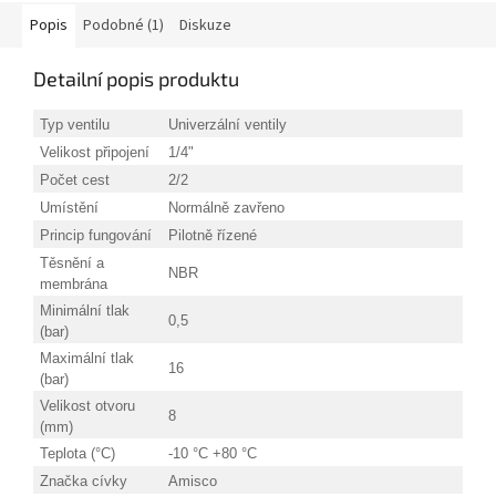
Popis
Podobné (1)
Diskuze
Detailní popis produktu
Typ ventilu
Univerzální ventily
Velikost připojení
1/4"
Počet cest
2/2
Umístění
Normálně zavřeno
Princip fungování
Pilotně řízené
Těsnění a
NBR
membrána
Minimální tlak
0,5
(bar)
Maximální tlak
16
(bar)
Velikost otvoru
8
(mm)
Teplota (°C)
-10 °C +80 °C
Značka cívky
Amisco