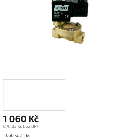
1 060 Kč
876,03 Kč bez DPH
Měrná
1 060 Kč / 1 ks