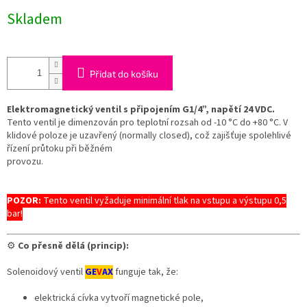
cena:
Skladem
Přidat do košíku
Elektromagnetický ventil s připojením G1/4”, napětí 24 VDC.
Tento ventil je dimenzován pro teplotní rozsah od -10 °C do +80 °C. V
klidové poloze je uzavřený (normally closed), což zajišťuje spolehlivé
řízení průtoku při běžném
provozu.
POZOR:
Tento ventil vyžaduje minimální tlak na vstupu a výstupu 0,5
bar!
⚙️
Co přesně dělá (princip):
Solenoidový ventil
GE
V
AX
funguje tak, že:
elektrická cívka vytvoří magnetické pole,