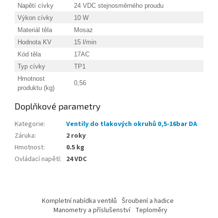
Napětí cívky
24 VDC stejnosměrného proudu
Výkon cívky
10 W
Materiál těla
Mosaz
Hodnota KV
15 l/min
Kód těla
17AC
Typ cívky
TP1
Hmotnost
0,56
produktu (kg)
Doplňkové parametry
Kategorie
:
Ventily do tlakových okruhů 0,5-16bar DA
Záruka
:
2 roky
Hmotnost
:
0.5 kg
Ovládací napětí
:
24 VDC
Z
á
Kompletní nabídka ventilů
Šroubení a hadice
p
Manometry a příslušenství
Teploměry