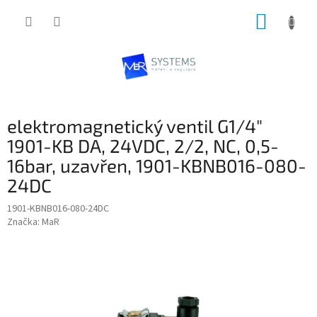
Přejít
NÁKUP
na
obsah
KOŠÍK
elektromagnetický ventil G1/4"
1901-KB DA, 24VDC, 2/2, NC, 0,5-
16bar, uzavřen, 1901-KBNB016-080-
24DC
1901-KBNB016-080-24DC
Značka:
MaR