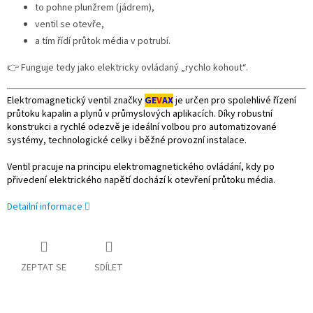
to pohne plunžrem (jádrem),
ventil se otevře,
a tím řídí průtok média v potrubí.
👉 Funguje tedy jako elektricky ovládaný „rychlo kohout“.
Elektromagnetický ventil značky
GE
V
AX
je určen pro spolehlivé řízení
průtoku kapalin a plynů v průmyslových aplikacích. Díky robustní
konstrukci a rychlé odezvě je ideální volbou pro automatizované
systémy, technologické celky i běžné provozní instalace.
Ventil pracuje na principu elektromagnetického ovládání, kdy po
přivedení elektrického napětí dochází k otevření průtoku média.
Detailní informace
ZEPTAT SE
SDÍLET