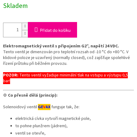
Skladem
Přidat do košíku
Elektromagnetický ventil s připojením G2”, napětí 24 VDC.
Tento ventil je dimenzován pro teplotní rozsah od -10 °C do +80 °C. V
klidové poloze je uzavřený (normally closed), což zajišťuje spolehlivé
řízení průtoku při běžném provozu.
POZOR:
Tento ventil vyžaduje minimální tlak na vstupu a výstupu 0,5
bar!
⚙️
Co přesně dělá (princip):
Solenoidový ventil
GE
V
AX
funguje tak, že:
elektrická cívka vytvoří magnetické pole,
to pohne plunžrem (jádrem),
ventil se otevře,