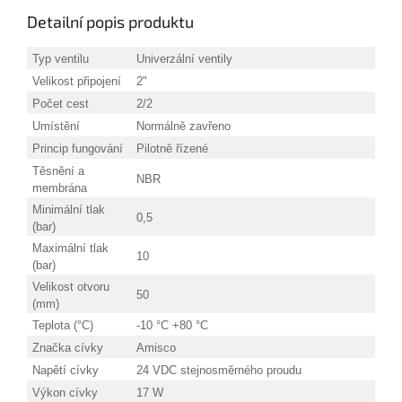
Detailní popis produktu
Typ ventilu
Univerzální ventily
Velikost připojení
2"
Počet cest
2/2
Umístění
Normálně zavřeno
Princip fungování
Pilotně řízené
Těsnění a
NBR
membrána
Minimální tlak
0,5
(bar)
Maximální tlak
10
(bar)
Velikost otvoru
50
(mm)
Teplota (°C)
-10 °C +80 °C
Značka cívky
Amisco
Napětí cívky
24 VDC stejnosměrného proudu
Výkon cívky
17 W