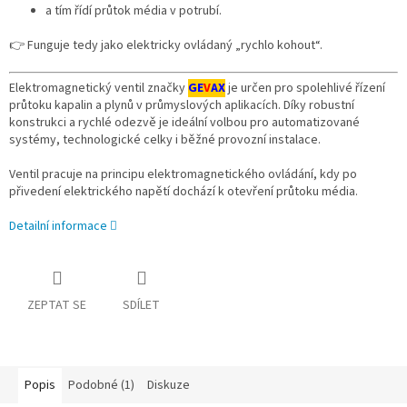
a tím řídí průtok média v potrubí.
👉 Funguje tedy jako elektricky ovládaný „rychlo kohout“.
Elektromagnetický ventil značky
GE
V
AX
je určen pro spolehlivé řízení
průtoku kapalin a plynů v průmyslových aplikacích. Díky robustní
konstrukci a rychlé odezvě je ideální volbou pro automatizované
systémy, technologické celky i běžné provozní instalace.
Ventil pracuje na principu elektromagnetického ovládání, kdy po
přivedení elektrického napětí dochází k otevření průtoku média.
Detailní informace
ZEPTAT SE
SDÍLET
Popis
Podobné (1)
Diskuze