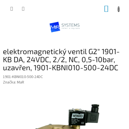
Přejít
NÁKUP
na
obsah
KOŠÍK
elektromagnetický ventil G2" 1901-
KB DA, 24VDC, 2/2, NC, 0,5-10bar,
uzavřen, 1901-KBNI010-500-24DC
1901-KBNI010-500-24DC
Značka:
MaR