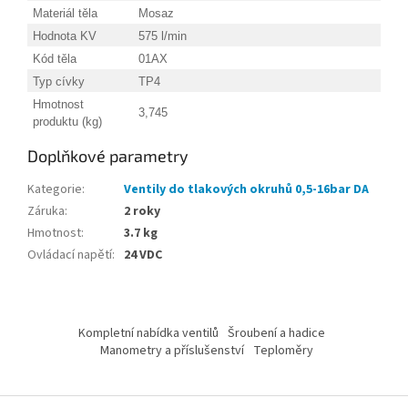
Materiál těla
Mosaz
Hodnota KV
575 l/min
Kód těla
01AX
Typ cívky
TP4
Hmotnost
3,745
produktu (kg)
Doplňkové parametry
Kategorie
:
Ventily do tlakových okruhů 0,5-16bar DA
Záruka
:
2 roky
Hmotnost
:
3.7 kg
Ovládací napětí
:
24 VDC
Z
á
Kompletní nabídka ventilů
Šroubení a hadice
p
Manometry a příslušenství
Teploměry
a
t