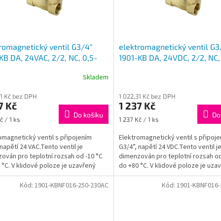
romagnetický ventil G3/4"
elektromagnetický ventil G3
KB DA, 24VAC, 2/2, NC, 0,5-
1901-KB DA, 24VDC, 2/2, NC,
, uzavřen, 1901-KBNE016-190-
16bar, uzavřen, 1901-KBNE01
Skladem
24DC
31 Kč bez DPH
1 022,31 Kč bez DPH
7 Kč
1 237 Kč
Do košíku
Do
Měrná
č / 1 ks
1 237 Kč / 1 ks
cena:
omagnetický ventil s připojením
Elektromagnetický ventil s připoj
 napětí 24 VAC.Tento ventil je
G3/4”, napětí 24 VDC.Tento ventil j
ován pro teplotní rozsah od -10 °C
dimenzován pro teplotní rozsah od
 °C. V klidové poloze je uzavřený
do +80 °C. V klidové poloze je uza
ly closed),...
(normally closed),...
Kód:
1901-KBNF016-250-230AC
Kód:
1901-KBNF016-