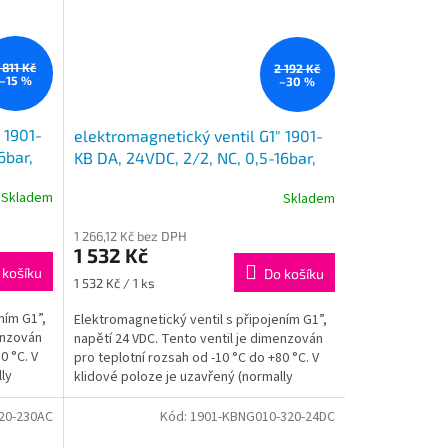
 811 Kč
2 192 Kč
–15 %
–30 %
 1901-
elektromagnetický ventil G1" 1901-
6bar,
KB DA, 24VDC, 2/2, NC, 0,5-16bar,
-24AC
uzavřen, 1901-KBNF016-250-24DC
Skladem
Skladem
1 266,12 Kč bez DPH
1 532 Kč
 košíku
Do košíku
Měrná
1 532 Kč / 1 ks
cena:
ním G1”,
Elektromagnetický ventil s připojením G1”,
enzován
napětí 24 VDC. Tento ventil je dimenzován
0 °C. V
pro teplotní rozsah od -10 °C do +80 °C. V
ly
klidové poloze je uzavřený (normally
closed), což...
20-230AC
Kód:
1901-KBNG010-320-24DC