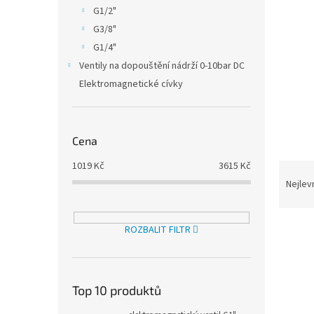
n
G1/2"
e
G3/8"
l
G1/4"
Ventily na dopouštění nádrží 0-10bar DC
Elektromagnetické cívky
Cena
1019
Kč
3615
Kč
Ř
a
Nejlev
z
e
V
n
ROZBALIT FILTR
ý
í
p
p
i
r
s
Top 10 produktů
o
p
d