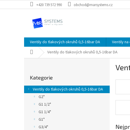
Přejít
+420 739 572 990
obchod@marsystems.cz
na
obsah
Ventily do tlakových okruhů 0,5-16bar DA
Ventily na
Domů
Ventily do tlakových okruhů 0,5-16bar DA
P
Vent
o
Přeskočit
s
Kategorie
kategorie
t
r
Ventily do tlakových okruhů 0,5-16bar DA
a
G2"
n
G1 1/2"
n
í
G1 1/4"
p
G1"
a
Nejpr
G3/4"