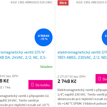
Kód:
1901-KBNG010-320-24AC
Kód:
1901-ABEG010-3
Akce
2 758 Kč
3
–13 %
romagnetický ventil G11/4"
elektromagnetický ventil G1
KB DA, 24VAC, 2/2, NC, 0,5-
1901-ABEG, 230VAC, 2/2, NO
, uzavřen, 1901-KBNG010-320-
0,5/10bar, otevřen, 1901-AB
Skladem
320-230AC
29 Kč bez DPH
2 271,07 Kč bez DPH
Do
8 Kč
2 748 Kč
Do košíku
č / 1 ks
Elektromagnetický ventil s připoj
1/4”, napětí 230 VAC. Tento ventil j
omagnetický ventil s připojením G1
dimenzován pro teplotní rozsah od
apětí 24 VAC. Tento ventil je
do +140 °C EPDM. V klidové poloze 
ován pro teplotní rozsah od -10 °C