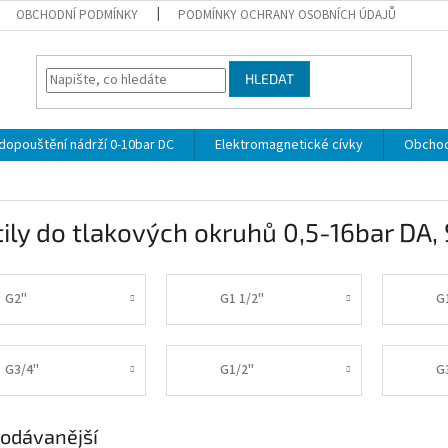
OBCHODNÍ PODMÍNKY
PODMÍNKY OCHRANY OSOBNÍCH ÚDAJŮ
HLEDAT
 dopouštění nádrží 0-10bar DC
Elektromagnetické cívky
Obchod
ily do tlakových okruhů 0,5-16bar DA
,
G2"
G1 1/2"
G
G3/4"
G1/2"
G
odávanější