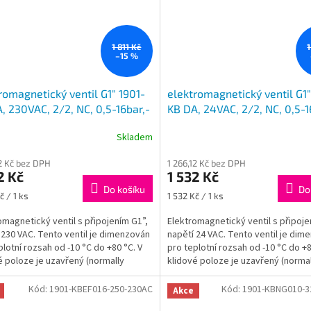
1 811 Kč
1
–15 %
romagnetický ventil G1" 1901-
elektromagnetický ventil G1"
, 230VAC, 2/2, NC, 0,5-16bar,-
KB DA, 24VAC, 2/2, NC, 0,5-1
řen, 1901-KBNF016-250-230AC
uzavřen, 1901-KBNF016-250
Skladem
12 Kč bez DPH
1 266,12 Kč bez DPH
2 Kč
1 532 Kč
Do košíku
Do
Měrná
č / 1 ks
1 532 Kč / 1 ks
cena:
omagnetický ventil s připojením G1”,
Elektromagnetický ventil s připoje
 230 VAC. Tento ventil je dimenzován
napětí 24 VAC. Tento ventil je dim
plotní rozsah od -10 °C do +80 °C. V
pro teplotní rozsah od -10 °C do +8
é poloze je uzavřený (normally
klidové poloze je uzavřený (normal
,...
closed), což...
Kód:
1901-KBEF016-250-230AC
Kód:
1901-KBNG010-3
Akce