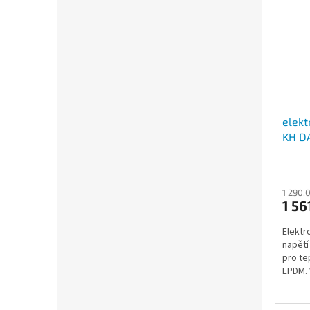
elekt
KH DA
-10/+
KBEF
1 290,
1 56
Elektr
napětí
pro te
EPDM. 
(normal