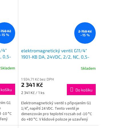
 758 Kč
2 758 Kč
–15 %
–15 %
1/4"
elektromagnetický ventil G11/4"
, 0,5-
1901-KB DA, 24VDC, 2/2, NC, 0,5-
10-320-
10bar, uzavřen, 1901-KBNG010-320-
Skladem
Skladem
24DC
1 934,71 Kč bez DPH
2 341 Kč
 košíku
Do košíku
Měrná
2 341 Kč / 1 ks
cena:
ením G1
Elektromagnetický ventil s připojením G1
e
1/4”, napětí 24 VDC. Tento ventil je
 -10 °C
dimenzován pro teplotní rozsah od -10 °C
vřený
do +80 °C. V klidové poloze je uzavřený
(normally closed),...