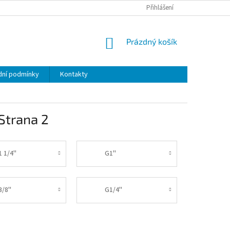
Přihlášení
NÁKUPNÍ
Prázdný košík
KOŠÍK
ní podmínky
Kontakty
 Strana 2
1 1/4"
G1"
3/8"
G1/4"