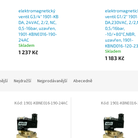
elektromagnetický
elektromagnetic
ventil G3/4" 1901-KB
ventil G1/2" 190
DA, 24VAC, 2/2, NC,
DA,230VAC, 2/2,
0,5-16bar, uzavřen,
0,5/16bar,
1901-KBNE016-190-
-10/+80°C,NBR,
24AC
uzavřen, 1901-
Skladem
KBND016-120-2
Skladem
1 237 Kč
1 183 Kč
nější
Nejdražší
Nejprodávanější
Abecedně
Kód:
1901-KBNE016-190-24AC
Kód:
1901-KBNE016-