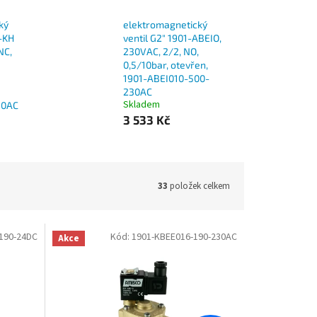
ký
elektromagnetický
1-KH
ventil G2" 1901-ABEIO,
NC,
230VAC, 2/2, NO,
0,5/10bar, otevřen,
1901-ABEI010-500-
230AC
Skladem
30AC
3 533 Kč
33
položek celkem
190-24DC
Kód:
1901-KBEE016-190-230AC
Akce