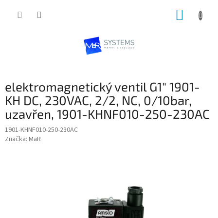
Přejít
NÁKUP
na
obsah
KOŠÍK
P
elektromagnetický ventil G1" 1901-
o
s
KH DC, 230VAC, 2/2, NC, 0/10bar,
t
uzavřen, 1901-KHNF010-250-230AC
r
a
1901-KHNF010-250-230AC
Značka:
MaR
n
n
í
p
a
n
e
l