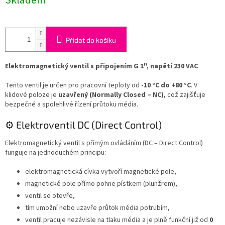
Skladem
Přidat do košíku
Elektromagnetický ventil s připojením G 1", napětí 230 VAC
Tento ventil je určen pro pracovní teploty od
-10 °C do +80 °C
. V
klidové poloze je
uzavřený (Normally Closed – NC)
, což zajišťuje
bezpečné a spolehlivé řízení průtoku média.
⚙️ Elektroventil DC (Direct Control)
Elektromagnetický ventil s přímým ovládáním (DC – Direct Control)
funguje na jednoduchém principu:
elektromagnetická cívka vytvoří magnetické pole,
magnetické pole přímo pohne pístkem (plunžrem),
ventil se otevře,
tím umožní nebo uzavře průtok média potrubím,
ventil pracuje nezávisle na tlaku média a je plně funkční již od
0