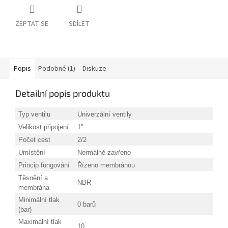
ZEPTAT SE
SDÍLET
Popis
Podobné (1)
Diskuze
Detailní popis produktu
Typ ventilu
Univerzální ventily
Velikost připojení
1"
Počet cest
2/2
Umístění
Normálně zavřeno
Princip fungování
Řízeno membránou
Těsnění a
NBR
membrána
Minimální tlak
0 barů
(bar)
Maximální tlak
10