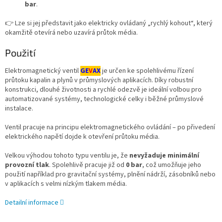
bar
.
👉 Lze si jej představit jako elektricky ovládaný „rychlý kohout“, který
okamžitě otevírá nebo uzavírá průtok média.
Použití
Elektromagnetický ventil
GE
V
AX
je určen ke spolehlivému řízení
průtoku kapalin a plynů v průmyslových aplikacích. Díky robustní
konstrukci, dlouhé životnosti a rychlé odezvě je ideální volbou pro
automatizované systémy, technologické celky i běžné průmyslové
instalace.
Ventil pracuje na principu elektromagnetického ovládání – po přivedení
elektrického napětí dojde k otevření průtoku média.
Velkou výhodou tohoto typu ventilu je, že
nevyžaduje minimální
provozní tlak
. Spolehlivě pracuje již od
0 bar
, což umožňuje jeho
použití například pro gravitační systémy, plnění nádrží, zásobníků nebo
v aplikacích s velmi nízkým tlakem média.
Detailní informace