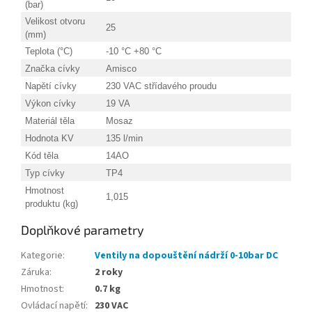
(bar)
Velikost otvoru
25
(mm)
Teplota (°C)
-10 °C +80 °C
Značka cívky
Amisco
Napětí cívky
230 VAC střídavého proudu
Výkon cívky
19 VA
Materiál těla
Mosaz
Hodnota KV
135 l/min
Kód těla
14AO
Typ cívky
TP4
Hmotnost
1,015
produktu (kg)
Doplňkové parametry
Kategorie
:
Ventily na dopouštění nádrží 0-10bar DC
Záruka
:
2 roky
Hmotnost
:
0.7 kg
Ovládací napětí
:
230 VAC