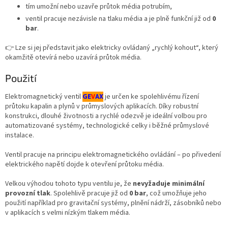
tím umožní nebo uzavře průtok média potrubím,
ventil pracuje nezávisle na tlaku média a je plně funkční již od
0
bar
.
👉 Lze si jej představit jako elektricky ovládaný „rychlý kohout“, který
okamžitě otevírá nebo uzavírá průtok média.
Použití
Elektromagnetický ventil
GE
V
AX
je určen ke spolehlivému řízení
průtoku kapalin a plynů v průmyslových aplikacích. Díky robustní
konstrukci, dlouhé životnosti a rychlé odezvě je ideální volbou pro
automatizované systémy, technologické celky i běžné průmyslové
instalace.
Ventil pracuje na principu elektromagnetického ovládání – po přivedení
elektrického napětí dojde k otevření průtoku média.
Velkou výhodou tohoto typu ventilu je, že
nevyžaduje minimální
provozní tlak
. Spolehlivě pracuje již od
0 bar
, což umožňuje jeho
použití například pro gravitační systémy, plnění nádrží, zásobníků nebo
v aplikacích s velmi nízkým tlakem média.