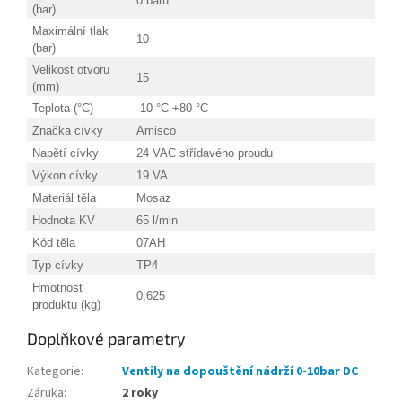
0 barů
(bar)
Maximální tlak
10
(bar)
Velikost otvoru
15
(mm)
Teplota (°C)
-10 °C +80 °C
Značka cívky
Amisco
Napětí cívky
24 VAC střídavého proudu
Výkon cívky
19 VA
Materiál těla
Mosaz
Hodnota KV
65 l/min
Kód těla
07AH
Typ cívky
TP4
Hmotnost
0,625
produktu (kg)
Doplňkové parametry
Kategorie
:
Ventily na dopouštění nádrží 0-10bar DC
Záruka
:
2 roky