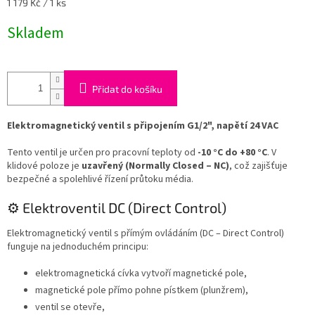
Měrná
1 179 Kč / 1 ks
cena:
Skladem
Přidat do košíku
Elektromagnetický ventil s připojením G1/2", napětí 24 VAC
Tento ventil je určen pro pracovní teploty od
-10 °C do +80 °C
. V
klidové poloze je
uzavřený (Normally Closed – NC)
, což zajišťuje
bezpečné a spolehlivé řízení průtoku média.
⚙️ Elektroventil DC (Direct Control)
Elektromagnetický ventil s přímým ovládáním (DC – Direct Control)
funguje na jednoduchém principu:
elektromagnetická cívka vytvoří magnetické pole,
magnetické pole přímo pohne pístkem (plunžrem),
ventil se otevře,