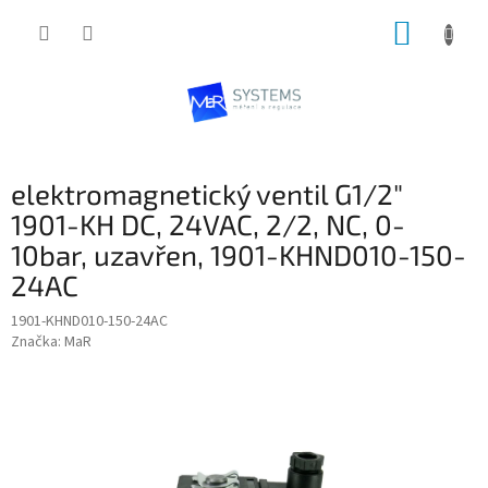
Přejít
NÁKUP
na
obsah
KOŠÍK
elektromagnetický ventil G1/2"
1901-KH DC, 24VAC, 2/2, NC, 0-
10bar, uzavřen, 1901-KHND010-150-
24AC
1901-KHND010-150-24AC
Značka:
MaR