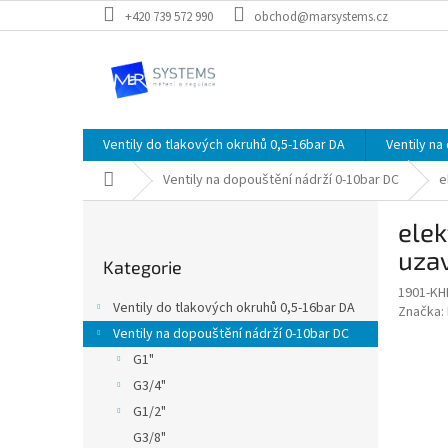
Přejít
+420 739 572 990
obchod@marsystems.cz
na
obsah
Ventily do tlakových okruhů 0,5-16bar DA
Ventily na
Domů
Ventily na dopouštění nádrží 0-10bar DC
e
P
elek
o
Přeskočit
s
uza
Kategorie
kategorie
t
1901-KH
r
Ventily do tlakových okruhů 0,5-16bar DA
Značka:
a
Ventily na dopouštění nádrží 0-10bar DC
n
G1"
n
í
G3/4"
p
G1/2"
a
G3/8"