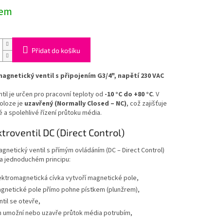
dem
Přidat do košíku
agnetický ventil s připojením G3/4", napětí 230 VAC
til je určen pro pracovní teploty od
-10 °C do +80 °C
. V
oloze je
uzavřený (Normally Closed – NC)
, což zajišťuje
a spolehlivé řízení průtoku média.
ktroventil DC (Direct Control)
gnetický ventil s přímým ovládáním (DC – Direct Control)
na jednoduchém principu:
ektromagnetická cívka vytvoří magnetické pole,
gnetické pole přímo pohne pístkem (plunžrem),
ntil se otevře,
m umožní nebo uzavře průtok média potrubím,