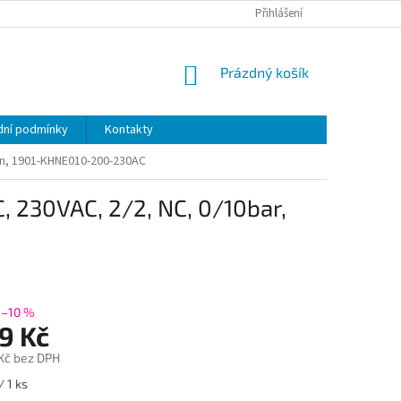
Přihlášení
NÁKUPNÍ
Prázdný košík
KOŠÍK
ní podmínky
Kontakty
řen, 1901-KHNE010-200-230AC
, 230VAC, 2/2, NC, 0/10bar,
–10 %
9 Kč
 Kč bez DPH
/ 1 ks