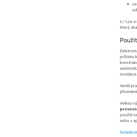
ve
o
👉 Lze si
který oka
Použit
Elektrom
průtoku k
konstrukc
automati
instalace
Ventil pr
přivedení
Velkou vý
provozní
použití n
nebo v ap
Detailní 