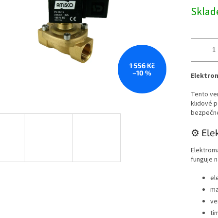
Skla
1 556 Kč
–10 %
Elektrom
Tento ven
klidové p
bezpečné 
⚙️ Ele
Elektroma
funguje 
el
ma
ve
tí