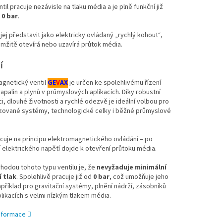
ntil pracuje nezávisle na tlaku média a je plně funkční již
d
0 bar
.
 jej představit jako elektricky ovládaný „rychlý kohout“,
mžitě otevírá nebo uzavírá průtok média.
í
agnetický ventil
GE
V
AX
je určen ke spolehlivému řízení
apalin a plynů v průmyslových aplikacích. Díky robustní
i, dlouhé životnosti a rychlé odezvě je ideální volbou pro
zované systémy, technologické celky i běžné průmyslové
.
acuje na principu elektromagnetického ovládání – po
 elektrického napětí dojde k otevření průtoku média.
hodou tohoto typu ventilu je, že
nevyžaduje minimální
 tlak
. Spolehlivě pracuje již od
0 bar
, což umožňuje jeho
apříklad pro gravitační systémy, plnění nádrží, zásobníků
likacích s velmi nízkým tlakem média.
informace