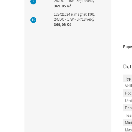
24VDC - 10W - 5P/13 velký
369,05 Kč
122421024 el.magnet 1901
24VDC - 17W - 5P/13 velký
369,05 Kč
Popi
Det
Typ 
Veli
Poč
Umí
Prin
Těs
Mini
Maxi