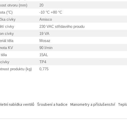
kost otvoru (mm)
20
ota (°C)
-10 °C +80 °C
čka cívky
Amisco
ětí cívky
230 VAC střídavého proudu
on cívky
19 VA
riál těla
Mosaz
nota KV
90 l/min
těla
15AL
 cívky
TP4
tnost produktu (kg)
0,775
etní nabídka ventilů
Šroubení a hadice
Manometry a příslušenství
Tepl