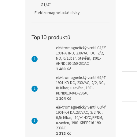
n
G1/4"
e
Elektromagnetické cívky
l
Top 10 produktů
elektromagnetický ventil G1/2"
1901-AHND, 230VAC, DC, 2/2,
NO, 0/10bar, otevřen, 1901-
AHND010-150-230AC
1 460 Kč
elektromagnetický ventil G1/4"
1901-KD DC, 230VAC, 2/2, NC,
0/10bar, uzavřen, 1901-
KDNB010-040-230AC
1 104 Kč
elektromagnetický ventil G3/4"
1901-KH DA,230VAC, 2/2,NC,
0,5/16bar, -10/+140°C,EPDM,
uzavřen, 1901-KBEE016-190-
230AC
1 272 Kč