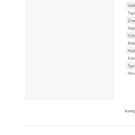
Veli
Tepl
Zna
Nap
Výk
Mate
Hod
Kód 
Typ
Hmo
Z
á
Kompl
p
a
t