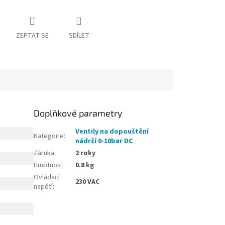
ZEPTAT SE
SDÍLET
Doplňkové parametry
Ventily na dopouštění
Kategorie
:
nádrží 0-10bar DC
Záruka
:
2 roky
Hmotnost
:
0.8 kg
Ovládací
230 VAC
napětí
: