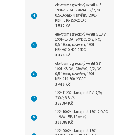
elektromagnetický ventil G1"
1901-KB DA, 230VAC, 2/2, NC,
0,5-16bar,- uzavřen, 1901-
KBNF016-250-230AC
1 532 Kč
elektromagnetický ventil G11/2"
1901-KB DA, 24VDC, 2/2, NC,
0,5-10bar, uzavřen, 1901-
KBNH010-400-24DC
3 376 Kč
elektromagnetický ventil G2"
1901-KB DA, 230VAC, 2/2, NC,
0,5-10bar, uzavřen, 1901-
KBNI010-500-230AC
3 416 Kč
122411230 el.magnet EVI 7/9;
230V; 8,5 VA
367,84 Kč
122410024 el.magnet 1901 24VAC
- 19VA - 5P/13 velký
396,88 Kč
122420024 el.magnet 1901