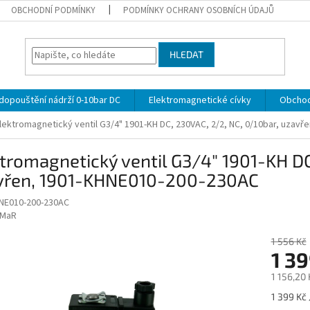
OBCHODNÍ PODMÍNKY
PODMÍNKY OCHRANY OSOBNÍCH ÚDAJŮ
HLEDAT
 dopouštění nádrží 0-10bar DC
Elektromagnetické cívky
Obchod
lektromagnetický ventil G3/4" 1901-KH DC, 230VAC, 2/2, NC, 0/10bar, uzav
tromagnetický ventil G3/4" 1901-KH DC
vřen, 1901-KHNE010-200-230AC
NE010-200-230AC
MaR
1 556 Kč
1 39
1 156,20
Měrná
1 399 Kč 
cena: