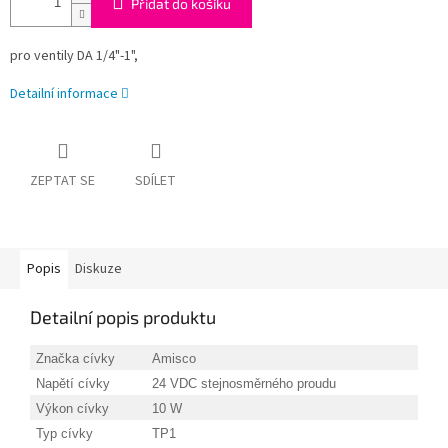
Přidat do košíku
pro ventily DA 1/4"-1",
Detailní informace
ZEPTAT SE
SDÍLET
Popis
Diskuze
Detailní popis produktu
Značka cívky
Amisco
Napětí cívky
24 VDC stejnosměrného proudu
Výkon cívky
10 W
Typ cívky
TP1