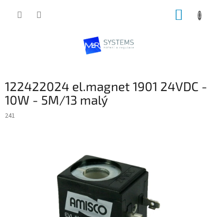
Přejít
NÁKUP
na
obsah
KOŠÍK
122422024 el.magnet 1901 24VDC -
10W - 5M/13 malý
241